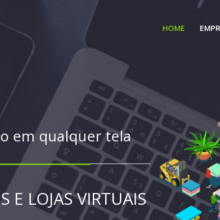
HOME
EMPR
ssos no seu WebSite
DE SITE [
SEO
]